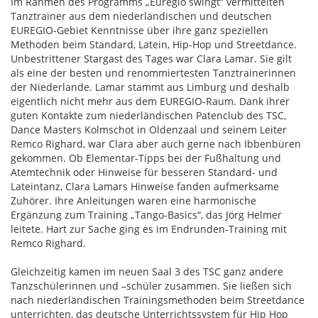
Im Rahmen des Programms „Euregio swingt“ vermittelten
Tanztrainer aus dem niederländischen und deutschen
EUREGIO-Gebiet Kenntnisse über ihre ganz speziellen
Methoden beim Standard, Latein, Hip-Hop und Streetdance.
Unbestrittener Stargast des Tages war Clara Lamar. Sie gilt
als eine der besten und renommiertesten Tanztrainerinnen
der Niederlande. Lamar stammt aus Limburg und deshalb
eigentlich nicht mehr aus dem EUREGIO-Raum. Dank ihrer
guten Kontakte zum niederländischen Patenclub des TSC,
Dance Masters Kolmschot in Oldenzaal und seinem Leiter
Remco Righard, war Clara aber auch gerne nach Ibbenbüren
gekommen. Ob Elementar-Tipps bei der Fußhaltung und
Atemtechnik oder Hinweise für besseren Standard- und
Lateintanz, Clara Lamars Hinweise fanden aufmerksame
Zuhörer. Ihre Anleitungen waren eine harmonische
Ergänzung zum Training „Tango-Basics“, das Jörg Helmer
leitete. Hart zur Sache ging es im Endrunden-Training mit
Remco Righard.
Gleichzeitig kamen im neuen Saal 3 des TSC ganz andere
Tanzschülerinnen und –schüler zusammen. Sie ließen sich
nach niederländischen Trainingsmethoden beim Streetdance
unterrichten, das deutsche Unterrichtssystem für Hip Hop